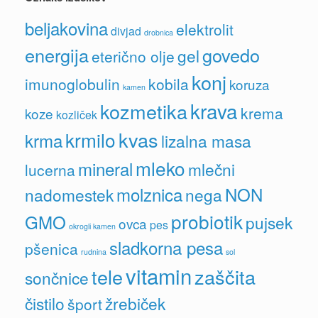
beljakovina
elektrolit
divjad
drobnica
energija
govedo
gel
eterično olje
konj
imunoglobulin
kobila
koruza
kamen
krava
kozmetika
krema
koze
kozliček
kvas
krmilo
krma
lizalna masa
mleko
mineral
mlečni
lucerna
molznica
NON
nadomestek
nega
probiotik
GMO
pujsek
ovca
pes
okrogli kamen
sladkorna pesa
pšenica
rudnina
sol
vitamin
tele
zaščita
sončnice
čistilo
žrebiček
šport