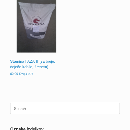
Stamina FAZA II (za breje,
doječe kobile, žrebeta)
62,00
€
vklj. z DDV
Search
for:
Oznake izdelkov