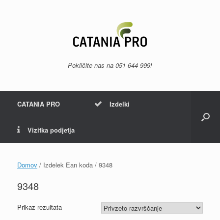
Skip
to
content
Pokličite nas na
051 644 999
!
CATANIA PRO
Izdelki
Vizitka podjetja
Domov
/ Izdelek Ean koda / 9348
9348
Prikaz rezultata