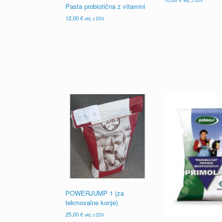
Pasta probiotična z vitamini
12,00
€
vklj. z DDV
POWERJUMP 1 (za
tekmovalne konje)
25,00
€
vklj. z DDV