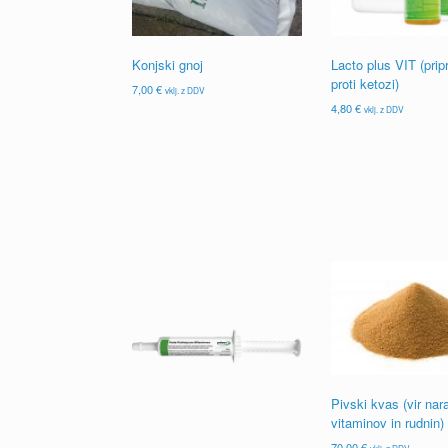
Konjski gnoj
Lacto plus VIT (prip
proti ketozi)
7,00
€
vklj. z DDV
4,80
€
vklj. z DDV
Pivski kvas (vir nar
vitaminov in rudnin)
70,00
€
vklj. z DDV