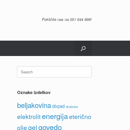
Pokličite nas na
051 644 999
!
Search
for:
Oznake izdelkov
beljakovina
divjad
drobnica
energija
elektrolit
eterično
govedo
gel
olje