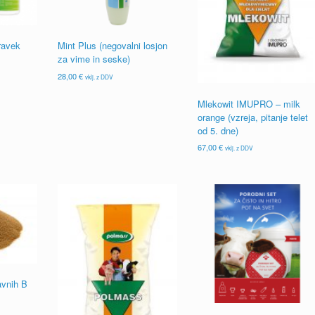
ravek
Mint Plus (negovalni losjon
za vime in seske)
28,00
€
vklj. z DDV
Mlekowit IMUPRO – milk
orange (vzreja, pitanje telet
od 5. dne)
67,00
€
vklj. z DDV
avnih B