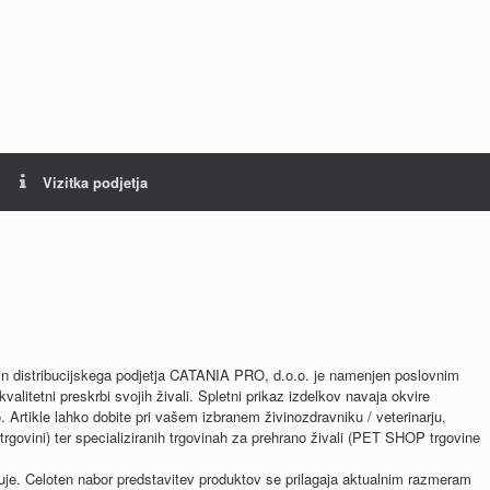
Vizitka podjetja
in distribucijskega podjetja CATANIA PRO, d.o.o. je namenjen poslovnim
valitetni preskrbi svojih živali. Spletni prikaz izdelkov navaja okvire
. Artikle lahko dobite pri vašem izbranem živinozdravniku / veterinarju,
trgovini) ter specializiranih trgovinah za prehrano živali (PET SHOP trgovine
uje. Celoten nabor predstavitev produktov se prilagaja aktualnim razmeram