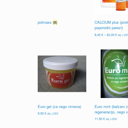
polmass
(8)
CALCIUM plus (prot
poporodni parezi)
Cenovni
8,40
€
–
42,00
€
vklj. z D
razpon:
Ta
od
izdelek
8,40 €
ima
do
več
42,00 €
različic.
Možnosti
lahko
izberete
na
strani
izdelka
Euro gel (za nego vimena)
Euro mint (balzam 
regeneracijo, nego 
9,50
€
vklj. z DDV
11,50
€
vklj. z DDV