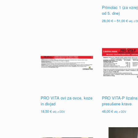
Primolac 1 (za vzrej
od 5. dne)
Cenov
28,00
€
–
51,00
€
vklj. z 
razpon
Ta
od
izdelek
28,00 
ima
do
več
51,00 
različic.
Možnosti
lahko
izberete
na
strani
izdelka
PRO VITA ovi za ovce, koze
PRO VITA-P lizalna
in divjad
presušene krave
18,50
€
48,00
€
vklj. z DDV
vklj. z DDV