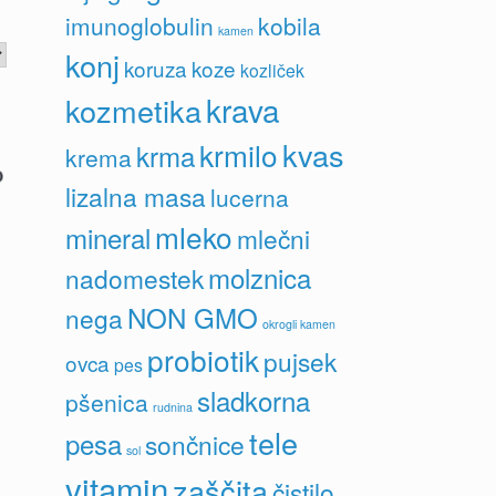
imunoglobulin
kobila
kamen
konj
koruza
koze
kozliček
krava
kozmetika
kvas
krmilo
krma
krema
lizalna masa
lucerna
mleko
mineral
mlečni
molznica
nadomestek
NON GMO
nega
okrogli kamen
probiotik
pujsek
ovca
pes
sladkorna
pšenica
rudnina
tele
pesa
sončnice
sol
vitamin
zaščita
čistilo