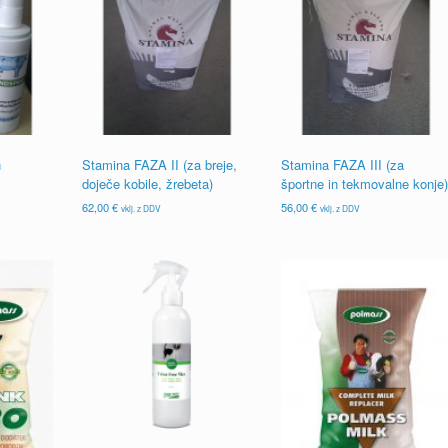
n
Stamina FAZA II (za breje,
Stamina FAZA III (za
doječe kobile, žrebeta)
športne in tekmovalne konje)
62,00
€
56,00
€
vklj. z DDV
vklj. z DDV