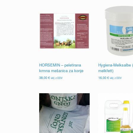
HORSEMIN – peletirana
Hygiena-Melksalbe (
krmna mešanica za konje
melkfett)
38,00
€
16,00
€
vklj. z DDV
vklj. z DDV