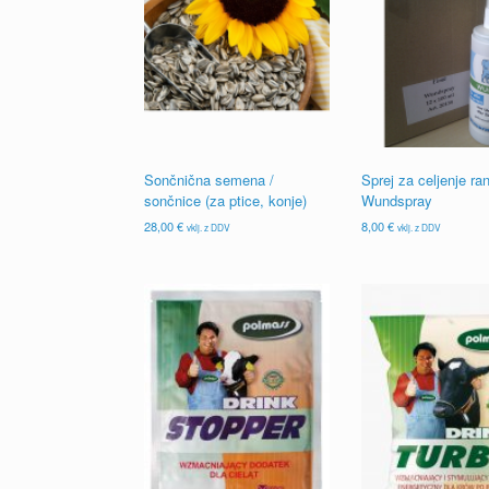
Sončnična semena /
Sprej za celjenje ra
sončnice (za ptice, konje)
Wundspray
28,00
€
8,00
€
vklj. z DDV
vklj. z DDV
Ta
izdelek
ima
več
različic.
Možnosti
lahko
izberete
na
strani
izdelka