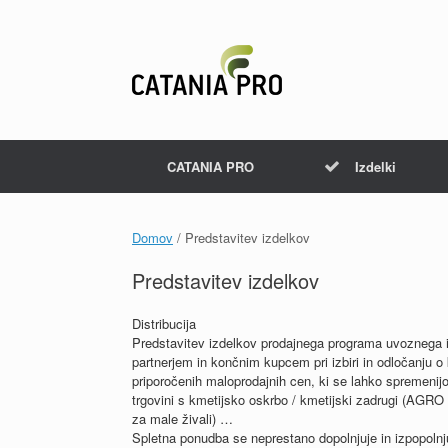
Skip
to
content
CATANIA PRO
Izdelki
Domov
/ Predstavitev izdelkov
Predstavitev izdelkov
Distribucija
Predstavitev izdelkov prodajnega programa uvoznega 
partnerjem in končnim kupcem pri izbiri in odločanju o k
priporočenih maloprodajnih cen, ki se lahko spremenijo
trgovini s kmetijsko oskrbo / kmetijski zadrugi (AGRO 
za male živali) …
Spletna ponudba se neprestano dopolnjuje in izpopolnj