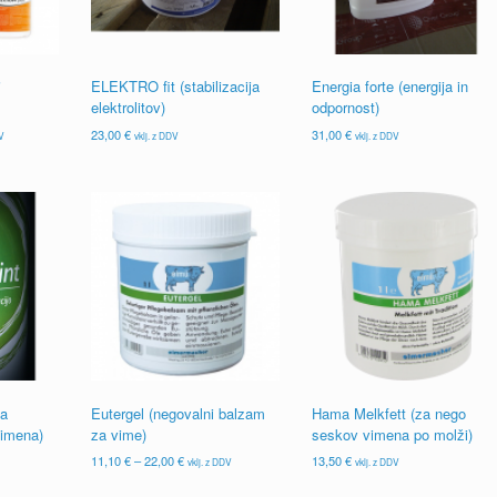
i
ELEKTRO fit (stabilizacija
Energia forte (energija in
elektrolitov)
odpornost)
23,00
€
31,00
€
DV
vklj. z DDV
vklj. z DDV
za
Eutergel (negovalni balzam
Hama Melkfett (za nego
vimena)
za vime)
seskov vimena po molži)
Cenovni
11,10
€
–
22,00
€
13,50
€
vklj. z DDV
vklj. z DDV
razpon:
Ta
od