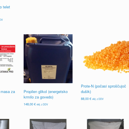
Ta
od
o telet
izdelek
19,00 €
ima
do
več
120,00 €
ni
DDV
različic.
:
Možnosti
€
lahko
izberete
€
na
strani
izdelka
Prote-N (počasi sproščujoč
dušik)
 masa za
Propilen glikol (energetsko
krmilo za govedo)
88,00
€
vklj. z DDV
148,00
€
vklj. z DDV