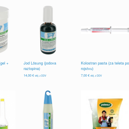
izdelek
11,10 €
ima
do
več
22,00 €
različic.
Možnosti
lahko
izberete
na
strani
izdelka
gel +
Jod Lösung (jodova
Kolostran pasta (za teleta po
raztopina)
rojstvu)
14,00
€
7,00
€
vklj. z DDV
vklj. z DDV