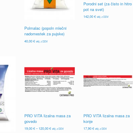
Porodni set (za čisto in hitro
pot na svet)
142,00
€
vklj. z DDV
Polmalac (popoln mlečni
nadomestek za pujske)
40,00
€
vklj. z DDV
PRO VITA lizalna masa za
PRO VITA lizalna masa za
govedo
konje
Cenovni
19,00
€
–
120,00
€
17,90
€
vklj. z DDV
vklj. z DDV
razpon: