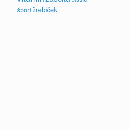
žrebiček
šport