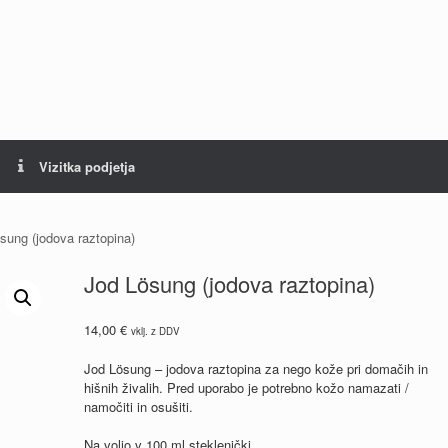
Vizitka podjetja
sung (jodova raztopina)
Jod Lösung (jodova raztopina)
14,00
€
vklj. z DDV
Jod Lösung – jodova raztopina za nego kože pri domačih in
hišnih živalih. Pred uporabo je potrebno kožo namazati /
namočiti in osušiti.
Na voljo v 100 ml steklenički.