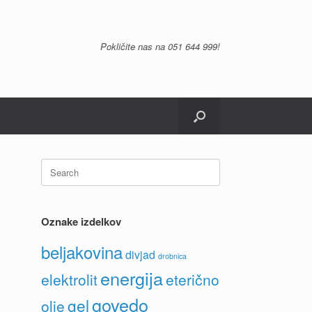
Pokličite nas na
051 644 999
!
Search
for:
Oznake izdelkov
beljakovina
divjad
drobnica
energija
elektrolit
eterično
govedo
gel
olje