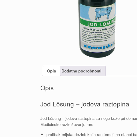
Opis
Dodatne podrobnosti
Opis
Jod Lösung – jodova raztopina
Jod Lösung – jodova raztopina za nego kože pri domačih
Medicinsko razkuževanje ran:
protibakterijska dezinfekcija ran temeji na etanol baz