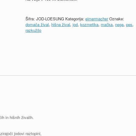
Šifra:
JOD-LOESUNG
Kategorija:
eimermacher
Oznake:
domača žival
,
hišna žival
,
jod
,
kozmetika
,
mačka
,
nega
,
pes
,
razkužilo
 in hišnih živalih.
irajoči jodovi raztopini,