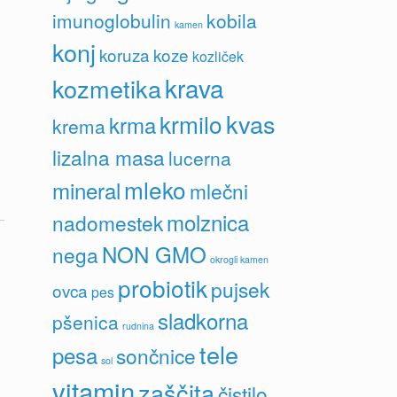
imunoglobulin
kobila
kamen
konj
koruza
koze
kozliček
krava
kozmetika
kvas
krmilo
krma
krema
lizalna masa
lucerna
mleko
mineral
mlečni
molznica
nadomestek
NON GMO
nega
okrogli kamen
probiotik
pujsek
ovca
pes
sladkorna
pšenica
rudnina
tele
pesa
sončnice
sol
vitamin
zaščita
čistilo