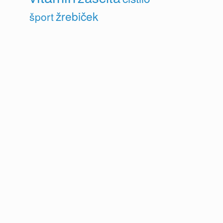
žrebiček
šport