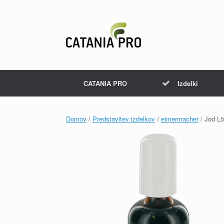
Skip
to
content
CATANIA PRO
Izdelki
Domov
/
Predstavitev izdelkov
/
eimermacher
/ Jod Lö