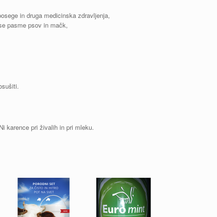
e posege in druga medicinska zdravljenja,
 vse pasme psov in mačk,
sušiti.
i karence pri živalih in pri mleku.