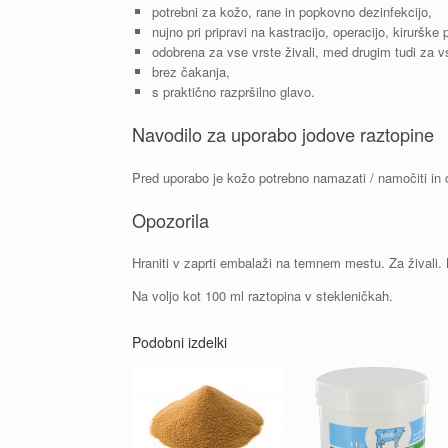
potrebni za kožo, rane in popkovno dezinfekcijo,
nujno pri pripravi na kastracijo, operacijo, kiruršk
odobrena za vse vrste živali, med drugim tudi za
brez čakanja,
s praktično razpršilno glavo.
Navodilo za uporabo jodove raztopine
Pred uporabo je kožo potrebno namazati / namočiti in o
Opozorila
Hraniti v zaprti embalaži na temnem mestu. Za živali. N
Na voljo kot 100 ml raztopina v stekleničkah.
Podobni izdelki