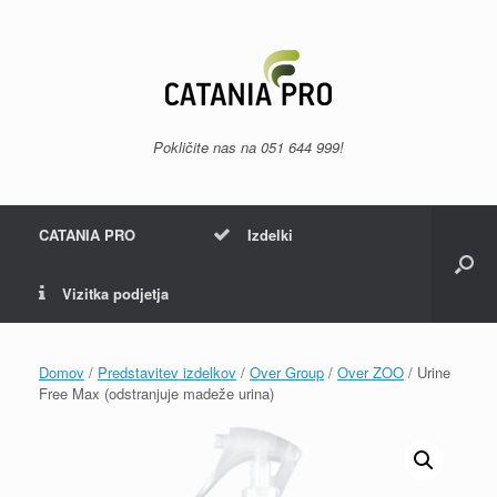
Skip
to
content
Pokličite nas na
051 644 999
!
CATANIA PRO
Izdelki
Vizitka podjetja
Domov
/
Predstavitev izdelkov
/
Over Group
/
Over ZOO
/ Urine
Free Max (odstranjuje madeže urina)