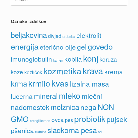
for:
Oznake izdelkov
beljakovina
elektrolit
divjad
drobnica
energija
govedo
gel
eterično olje
konj
imunoglobulin
kobila
koruza
kamen
krava
kozmetika
krema
koze
kozliček
kvas
krmilo
krma
lizalna masa
mleko
mineral
mlečni
lucerna
molznica
NON
nadomestek
nega
probiotik
GMO
pujsek
ovca
pes
okrogli kamen
sladkorna pesa
pšenica
rudnina
sol