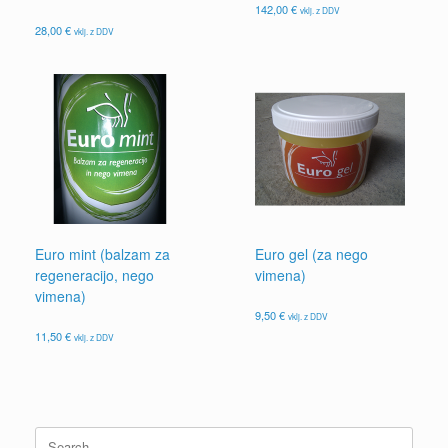
142,00
€
vklj. z DDV
28,00
€
vklj. z DDV
Euro mint (balzam za
Euro gel (za nego
regeneracijo, nego
vimena)
vimena)
9,50
€
vklj. z DDV
11,50
€
vklj. z DDV
Search