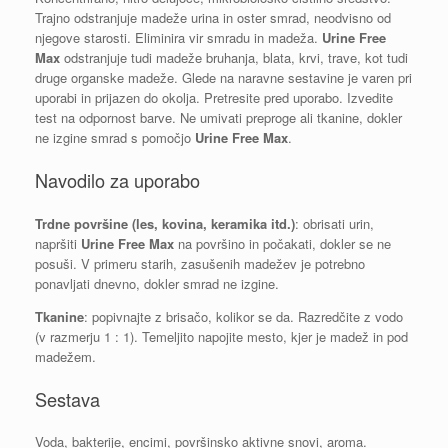
Trajno odstranjuje madeže urina in oster smrad, neodvisno od
njegove starosti. Eliminira vir smradu in madeža.
Urine Free
Max
odstranjuje tudi madeže bruhanja, blata, krvi, trave, kot tudi
druge organske madeže. Glede na naravne sestavine je varen pri
uporabi in prijazen do okolja. Pretresite pred uporabo. Izvedite
test na odpornost barve. Ne umivati preproge ali tkanine, dokler
ne izgine smrad s pomočjo
Urine Free Max
.
Navodilo za uporabo
Trdne površine (les, kovina, keramika itd.)
: obrisati urin,
napršiti
Urine Free Max
na površino in počakati, dokler se ne
posuši. V primeru starih, zasušenih madežev je potrebno
ponavljati dnevno, dokler smrad ne izgine.
Tkanine
: popivnajte z brisačo, kolikor se da. Razredčite z vodo
(v razmerju 1 : 1). Temeljito napojite mesto, kjer je madež in pod
madežem.
Sestava
Voda, bakterije, encimi, površinsko aktivne snovi, aroma.