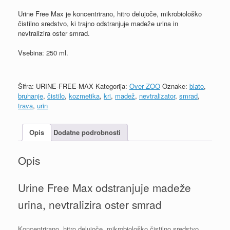
Urine Free Max je koncentrirano, hitro delujoče, mikrobiološko
čistilno sredstvo, ki trajno odstranjuje madeže urina in
nevtralizira oster smrad.
Vsebina: 250 ml.
Šifra:
URINE-FREE-MAX
Kategorija:
Over ZOO
Oznake:
blato
,
bruhanje
,
čistilo
,
kozmetika
,
kri
,
madež
,
nevtralizator
,
smrad
,
trava
,
urin
Opis
Dodatne podrobnosti
Opis
Urine Free Max odstranjuje madeže
urina, nevtralizira oster smrad
Koncentrirano, hitro delujoče, mikrobiološko čistilno sredstvo.