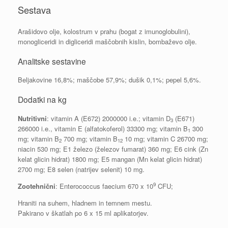
Sestava
Arašidovo olje, kolostrum v prahu (bogat z imunoglobulini),
monogliceridi in digliceridi maščobnih kislin, bombaževo olje.
Analitske sestavine
Beljakovine 16,8%; maščobe 57,9%; dušik 0,1%; pepel 5,6%.
Dodatki na kg
Nutritivni
: vitamin A (E672) 2000000 i.e.; vitamin D
(E671)
3
266000 i.e., vitamin E (alfatokoferol) 33300 mg; vitamin B
300
1
mg; vitamin B
700 mg; vitamin B
10 mg; vitamin C 26700 mg;
2
12
niacin 530 mg; E1 železo (železov fumarat) 360 mg; E6 cink (Zn
kelat glicin hidrat) 1800 mg; E5 mangan (Mn kelat glicin hidrat)
2700 mg; E8 selen (natrijev selenit) 10 mg.
9
Zootehnični
: Enterococcus faecium 670 x 10
CFU;
Hraniti na suhem, hladnem in temnem mestu.
Pakirano v škatlah po 6 x 15 ml aplikatorjev.