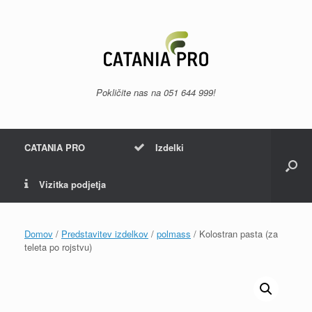
Skip
to
content
Pokličite nas na
051 644 999
!
CATANIA PRO
Izdelki
Vizitka podjetja
Domov
/
Predstavitev izdelkov
/
polmass
/ Kolostran pasta (za
teleta po rojstvu)