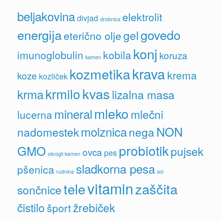
beljakovina
elektrolit
divjad
drobnica
energija
govedo
gel
eterično olje
konj
imunoglobulin
kobila
koruza
kamen
krava
kozmetika
krema
koze
kozliček
kvas
krmilo
krma
lizalna masa
mleko
mineral
mlečni
lucerna
molznica
NON
nadomestek
nega
probiotik
GMO
pujsek
ovca
pes
okrogli kamen
sladkorna pesa
pšenica
rudnina
sol
vitamin
tele
zaščita
sončnice
čistilo
žrebiček
šport