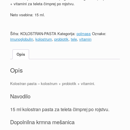
+ vitamini za teleta čimprej po rojstvu.
Neto vsebina: 15 ml.
Šifra:
KOLOSTRAN-PASTA
Kategorija:
polmass
Oznake:
imunoglobulin
,
kolostrum
,
probiotik
,
tele
,
vitamin
Opis
Opis
Kolostran pasta – kolostrum + probiotik + vitamini.
Navodilo
15 ml kolostran pasta za teleta čimprej po rojstvu.
Dopolnilna krmna mešanica