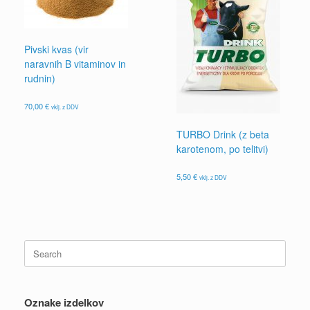
Pivski kvas (vir
naravnih B vitaminov in
rudnin)
70,00
€
vklj. z DDV
TURBO Drink (z beta
karotenom, po telitvi)
5,50
€
vklj. z DDV
Search
for:
Oznake izdelkov