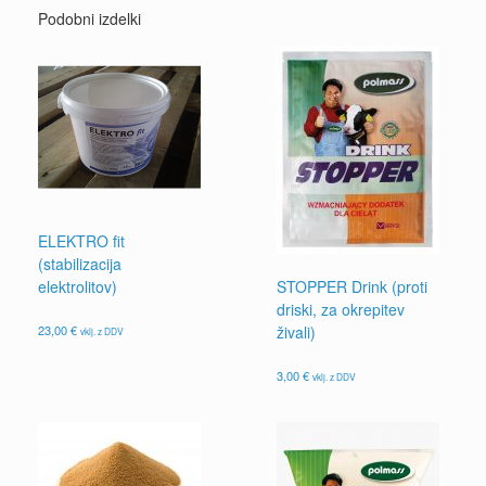
Podobni izdelki
ELEKTRO fit
(stabilizacija
elektrolitov)
STOPPER Drink (proti
driski, za okrepitev
23,00
€
živali)
vklj. z DDV
3,00
€
vklj. z DDV