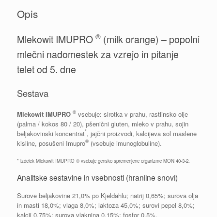
Opis
®
Mlekowit IMUPRO
(milk orange) – popolni
mlečni nadomestek za vzrejo in pitanje
telet od 5. dne
Sestava
®
Mlekowit IMUPRO
vsebuje: sirotka v prahu, rastlinsko olje
(palma / kokos 80 / 20), pšenični gluten, mleko v prahu, sojin
*
beljakovinski koncentrat
, jajčni proizvodi, kalcijeva sol maslene
®
kisline, posušeni Imupro
(vsebuje imunoglobuline).
* izdelek Mlekowit IMUPRO ® vsebuje gensko spremenjene organizme MON 40-3-2.
Analitske sestavine in vsebnosti (hranilne snovi)
Surove beljakovine 21,0% po Kjeldahlu; natrij 0,65%; surova olja
in masti 18,0%; vlaga 8,0%; laktoza 45,0%; surovi pepel 8,0%;
kalcij 0,75%; surova vlaknina 0,15%; fosfor 0,5%.