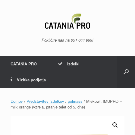
Skip
to
content
Pokličite nas na
051 644 999
!
CATANIA PRO
Izdelki
Vizitka podjetja
Domov
/
Predstavitev izdelkov
/
polmass
/ Mlekowit IMUPRO –
milk orange (vzreja, pitanje telet od 5. dne)