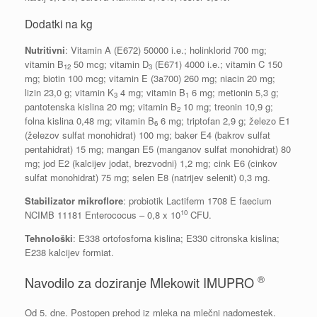
Dodatki na kg
Nutritivni
: Vitamin A (E672) 50000 i.e.; holinklorid 700 mg;
vitamin B
50 mcg; vitamin D
(E671) 4000 i.e.; vitamin C 150
12
3
mg; biotin 100 mcg; vitamin E (3a700) 260 mg; niacin 20 mg;
lizin 23,0 g; vitamin K
4 mg; vitamin B
6 mg; metionin 5,3 g;
3
1
pantotenska kislina 20 mg; vitamin B
10 mg; treonin 10,9 g;
2
folna kislina 0,48 mg; vitamin B
6 mg; triptofan 2,9 g; železo E1
6
(železov sulfat monohidrat) 100 mg; baker E4 (bakrov sulfat
pentahidrat) 15 mg; mangan E5 (manganov sulfat monohidrat) 80
mg; jod E2 (kalcijev jodat, brezvodni) 1,2 mg; cink E6 (cinkov
sulfat monohidrat) 75 mg; selen E8 (natrijev selenit) 0,3 mg.
Stabilizator mikroflore
: probiotik Lactiferm 1708 E faecium
10
NCIMB 11181 Enterococus – 0,8 x 10
CFU.
Tehnološki
: E338 ortofosforna kislina; E330 citronska kislina;
E238 kalcijev formiat.
®
Navodilo za doziranje Mlekowit IMUPRO
Od 5. dne. Postopen prehod iz mleka na mlečni nadomestek.