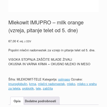
Mlekowit IMUPRO – milk orange
(vzreja, pitanje telet od 5. dne)
67,00
€
vklj. z DDV
Popolni mlečni nadomestek za vzrejo in pitanje telet od 5. dne.
VISOKA STOPNJA ZAŠČITE MLADE ŽIVALI
OKUSNA IN VARNA KRMA = OKUSNO MLEKO IN MESO
Šifra:
MLEKOWIT-TELE
Kategorija:
polmass
Oznake:
imunoglobulin
,
krma
,
mlečni nadomestek
,
mleko
,
mleko v prahu
za teleta
,
probiotik
,
tele
,
zaščita
Opis
Dodatne podrobnosti