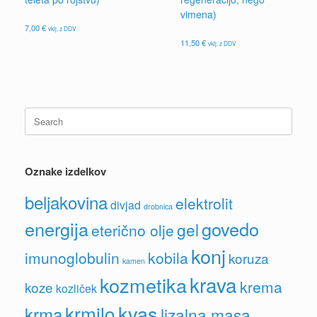
vimena)
7,00
€
vklj. z DDV
11,50
€
vklj. z DDV
Search
for:
Oznake izdelkov
beljakovina
elektrolit
divjad
drobnica
energija
govedo
gel
eterično olje
konj
imunoglobulin
kobila
koruza
kamen
krava
kozmetika
krema
koze
kozliček
kvas
krmilo
krma
lizalna masa