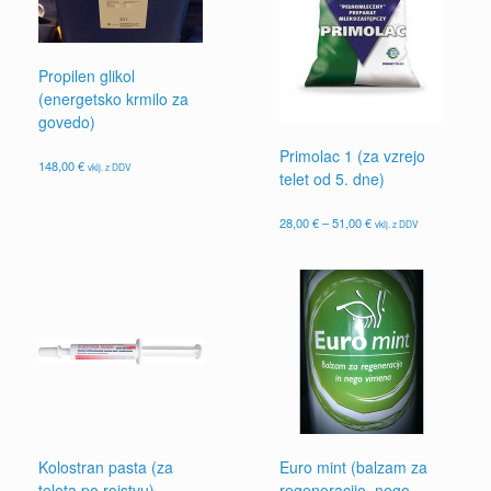
Propilen glikol
(energetsko krmilo za
govedo)
Primolac 1 (za vzrejo
148,00
€
vklj. z DDV
telet od 5. dne)
Cenovni
28,00
€
–
51,00
€
vklj. z DDV
razpon:
Ta
od
izdelek
28,00 €
ima
do
več
51,00 €
različic.
Možnosti
lahko
izberete
na
strani
izdelka
Kolostran pasta (za
Euro mint (balzam za
teleta po rojstvu)
regeneracijo, nego