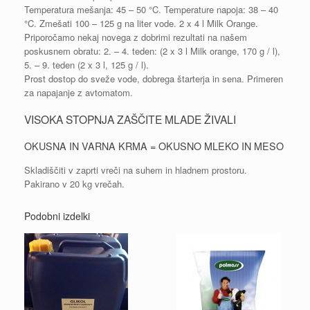
Temperatura mešanja: 45 – 50 °C. Temperature napoja: 38 – 40
°C. Zmešati 100 – 125 g na liter vode. 2 x 4 l Milk Orange.
Priporočamo nekaj novega z dobrimi rezultati na našem
poskusnem obratu: 2. – 4. teden: (2 x 3 l Milk orange, 170 g / l),
5. – 9. teden (2 x 3 l, 125 g / l).
Prost dostop do sveže vode, dobrega štarterja in sena. Primeren
za napajanje z avtomatom.
VISOKA STOPNJA ZAŠČITE MLADE ŽIVALI
OKUSNA IN VARNA KRMA = OKUSNO MLEKO IN MESO
Skladiščiti v zaprti vreči na suhem in hladnem prostoru.
Pakirano v 20 kg vrečah.
Podobni izdelki