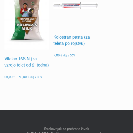
Kolostran pasta (za
teleta po rojstvu)
7,00
€
vklj. z DDV
Vitalac 16S N (za
vzrejo telet od 2. tedna)
Cenovni
25,00
€
–
50,00
€
vklj. z DDV
razpon:
Ta
od
izdelek
25,00 €
ima
do
več
50,00 €
različic.
Možnosti
lahko
izberete
na
Strokovnjak za prehrano živali