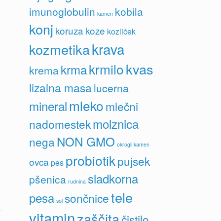
imunoglobulin
kobila
kamen
konj
koruza
koze
kozliček
krava
kozmetika
kvas
krmilo
krma
krema
lizalna masa
lucerna
mleko
mineral
mlečni
molznica
nadomestek
NON GMO
nega
okrogli kamen
probiotik
pujsek
ovca
pes
sladkorna
pšenica
rudnina
tele
pesa
sončnice
sol
vitamin
zaščita
čistilo