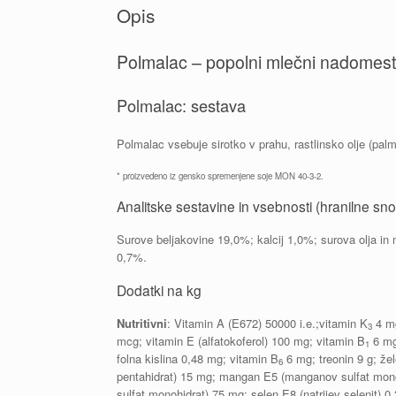
Opis
Polmalac – popolni mlečni nadomest
Polmalac: sestava
Polmalac vsebuje sirotko v prahu, rastlinsko olje (palm
* proizvedeno iz gensko spremenjene soje MON 40-3-2.
Analitske sestavine in vsebnosti (hranilne sno
Surove beljakovine 19,0%; kalcij 1,0%; surova olja in
0,7%.
Dodatki na kg
Nutritivni
: Vitamin A (E672) 50000 i.e.;vitamin K
4 mg
3
mcg; vitamin E (alfatokoferol) 100 mg; vitamin B
6 mg;
1
folna kislina 0,48 mg; vitamin B
6 mg; treonin 9 g; že
6
pentahidrat) 15 mg; mangan E5 (manganov sulfat monohi
sulfat monohidrat) 75 mg; selen E8 (natrijev selenit) 0