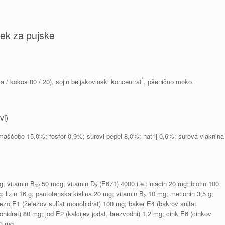
ek za pujske
*
a / kokos 80 / 20), sojin beljakovinski koncentrat
, pšenično moko.
vi)
 maščobe 15,0%; fosfor 0,9%; surovi pepel 8,0%; natrij 0,6%; surova vlaknina
; vitamin B
50 mcg; vitamin D
(E671) 4000 i.e.; niacin 20 mg; biotin 100
12
3
 lizin 16 g; pantotenska kislina 20 mg; vitamin B
10 mg; metionin 3,5 g;
2
lezo E1 (železov sulfat monohidrat) 100 mg; baker E4 (bakrov sulfat
drat) 80 mg; jod E2 (kalcijev jodat, brezvodni) 1,2 mg; cink E6 (cinkov
,3 mg.