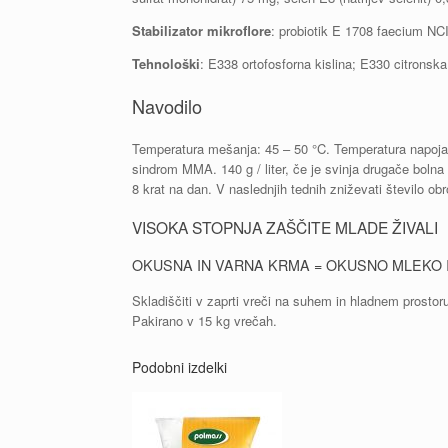
Stabilizator mikroflore
: probiotik E 1708 faecium N
Tehnološki
: E338 ortofosforna kislina; E330 citronska 
Navodilo
Temperatura mešanja: 45 – 50 °C. Temperatura napoja: 
sindrom MMA. 140 g / liter, če je svinja drugače bolna
8 krat na dan. V naslednjih tednih zniževati število ob
VISOKA STOPNJA ZAŠČITE MLADE ŽIVALI
OKUSNA IN VARNA KRMA = OKUSNO MLEKO 
Skladiščiti v zaprti vreči na suhem in hladnem prostor
Pakirano v 15 kg vrečah.
Podobni izdelki