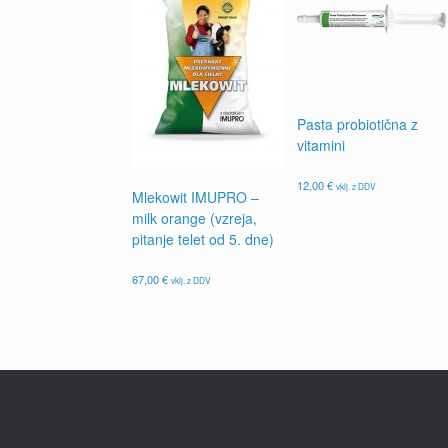
Pasta probiotična z
vitamini
12,00
€
vklj. z DDV
Mlekowit IMUPRO –
milk orange (vzreja,
pitanje telet od 5. dne)
67,00
€
vklj. z DDV