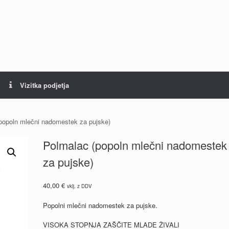
Vizitka podjetja
popoln mlečni nadomestek za pujske)
Polmalac (popoln mlečni nadomestek
za pujske)
40,00
€
vklj. z DDV
Popolni mlečni nadomestek za pujske.
VISOKA STOPNJA ZAŠČITE MLADE ŽIVALI