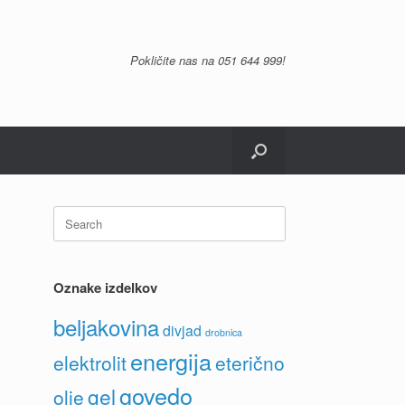
Pokličite nas na
051 644 999
!
Search
for:
Oznake izdelkov
beljakovina
divjad
drobnica
energija
elektrolit
eterično
govedo
gel
olje