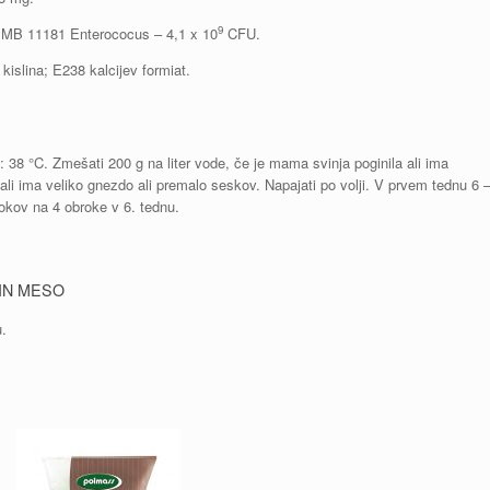
9
CIMB 11181 Enterococus – 4,1 x 10
CFU.
kislina; E238 kalcijev formiat.
38 °C. Zmešati 200 g na liter vode, če je mama svinja poginila ali ima
 ali ima veliko gnezdo ali premalo seskov. Napajati po volji. V prvem tednu 6 
rokov na 4 obroke v 6. tednu.
IN MESO
u.