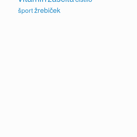
žrebiček
šport