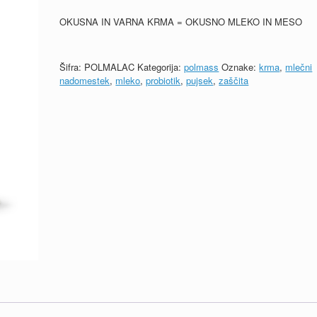
OKUSNA IN VARNA KRMA = OKUSNO MLEKO IN MESO
Šifra:
POLMALAC
Kategorija:
polmass
Oznake:
krma
,
mlečni
nadomestek
,
mleko
,
probiotik
,
pujsek
,
zaščita