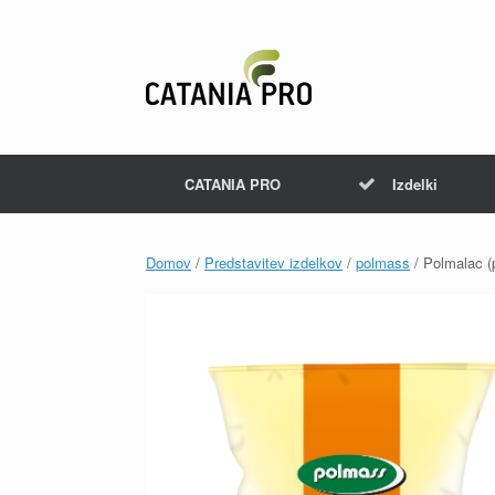
Skip
to
content
CATANIA PRO
Izdelki
Domov
/
Predstavitev izdelkov
/
polmass
/ Polmalac (