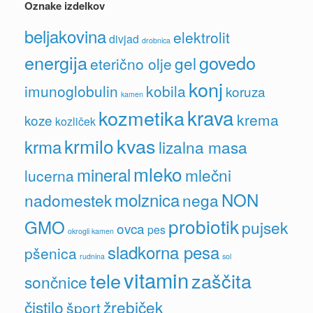
Oznake izdelkov
beljakovina
elektrolit
divjad
drobnica
energija
govedo
gel
eterično olje
konj
imunoglobulin
kobila
koruza
kamen
krava
kozmetika
krema
koze
kozliček
kvas
krmilo
krma
lizalna masa
mleko
mineral
mlečni
lucerna
molznica
NON
nadomestek
nega
probiotik
GMO
pujsek
ovca
pes
okrogli kamen
sladkorna pesa
pšenica
rudnina
sol
vitamin
tele
zaščita
sončnice
čistilo
žrebiček
šport