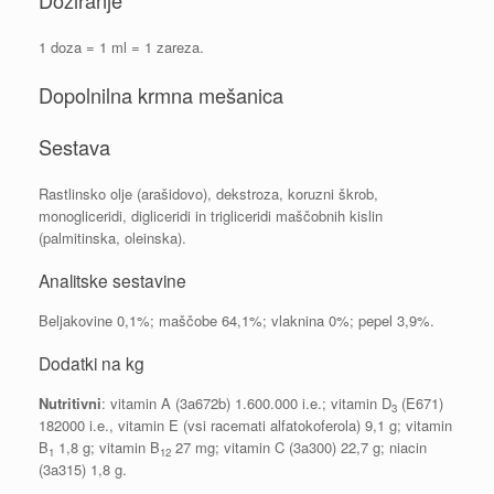
Doziranje
1 doza = 1 ml = 1 zareza.
Dopolnilna krmna mešanica
Sestava
Rastlinsko olje (arašidovo), dekstroza, koruzni škrob,
monogliceridi, digliceridi in trigliceridi maščobnih kislin
(palmitinska, oleinska).
Analitske sestavine
Beljakovine 0,1%; maščobe 64,1%; vlaknina 0%; pepel 3,9%.
Dodatki na kg
Nutritivni
: vitamin A (3a672b) 1.600.000 i.e.; vitamin D
(E671)
3
182000 i.e., vitamin E (vsi racemati alfatokoferola) 9,1 g; vitamin
B
1,8 g; vitamin B
27 mg; vitamin C (3a300) 22,7 g; niacin
1
12
(3a315) 1,8 g.