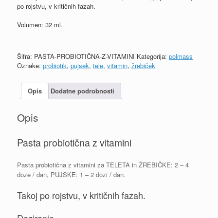
po rojstvu, v kritičnih fazah.
Volumen: 32 ml.
Šifra:
PASTA-PROBIOTIČNA-Z-VITAMINI
Kategorija:
polmass
Oznake:
probiotik
,
pujsek
,
tele
,
vitamin
,
žrebiček
Opis
Dodatne podrobnosti
Opis
Pasta probiotična z vitamini
Pasta probiotična z vitamini za TELETA in ŽREBIČKE: 2 – 4
doze / dan, PUJSKE: 1 – 2 dozi / dan.
Takoj po rojstvu, v kritičnih fazah.