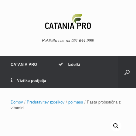
Skip
to
content
Pokličite nas na
051 644 999
!
CATANIA PRO
Izdelki
Vizitka podjetja
Domov
/
Predstavitev izdelkov
/
polmass
/ Pasta probiotična z
vitamini