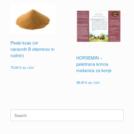
ima
do
več
120,00 €
različic.
Možnosti
lahko
izberete
na
strani
Pivski kvas (vir
izdelka
naravnih B vitaminov in
rudnin)
HORSEMIN –
peletirana krmna
70,00
€
vklj. z DDV
mešanica za konje
38,00
€
vklj. z DDV
Search
for: