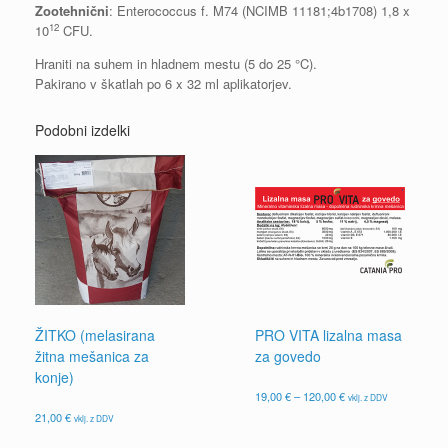
Zootehnični
: Enterococcus f. M74 (NCIMB 11181;4b1708) 1,8 x
12
10
CFU.
Hraniti na suhem in hladnem mestu (5 do 25 °C).
Pakirano v škatlah po 6 x 32 ml aplikatorjev.
Podobni izdelki
ŽITKO (melasirana
PRO VITA lizalna masa
žitna mešanica za
za govedo
konje)
Cenovni
19,00
€
–
120,00
€
vklj. z DDV
razpon:
Ta
21,00
€
vklj. z DDV
od
izdelek
19,00 €