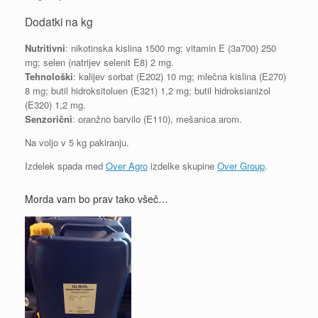
Dodatki na kg
Nutritivni
: nikotinska kislina 1500 mg; vitamin E (3a700) 250
mg; selen (natrijev selenit E8) 2 mg.
Tehnološki
: kalijev sorbat (E202) 10 mg; mlečna kislina (E270)
8 mg; butil hidroksitoluen (E321) 1,2 mg; butil hidroksianizol
(E320) 1,2 mg.
Senzorični
: oranžno barvilo (E110), mešanica arom.
Na voljo v 5 kg pakiranju.
Izdelek spada med
Over Agro
izdelke skupine
Over Group
.
Morda vam bo prav tako všeč…