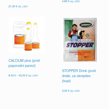
4,80
€
vklj. z DDV
21,00
€
vklj. z DDV
CALCIUM plus (proti
poporodni parezi)
STOPPER Drink (proti
Cenovni
8,40
€
–
42,00
€
driski, za okrepitev
vklj. z DDV
razpon:
Ta
živali)
od
izdelek
8,40 €
ima
do
3,00
€
vklj. z DDV
več
42,00 €
različic.
Možnosti
lahko