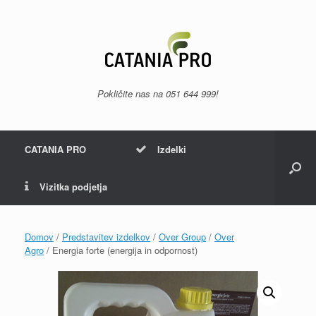
Skip
to
content
Pokličite nas na
051 644 999
!
CATANIA PRO
Izdelki
Vizitka podjetja
Domov
/
Predstavitev izdelkov
/
Over Group
/
Over
Agro
/ Energia forte (energija in odpornost)