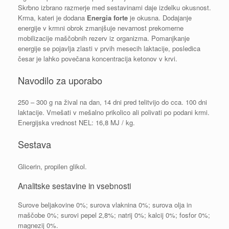
Skrbno izbrano razmerje med sestavinami daje izdelku okusnost.
Krma, kateri je dodana
Energia forte
je okusna. Dodajanje
energije v krmni obrok zmanjšuje nevarnost prekomerne
mobilizacije maščobnih rezerv iz organizma. Pomanjkanje
energije se pojavlja zlasti v prvih mesecih laktacije, posledica
česar je lahko povečana koncentracija ketonov v krvi.
Navodilo za uporabo
250 – 300 g na žival na dan, 14 dni pred telitvijo do cca. 100 dni
laktacije. Vmešati v mešalno prikolico ali polivati po podani krmi.
Energijska vrednost NEL: 16,8 MJ / kg.
Sestava
Glicerin, propilen glikol.
Analitske sestavine in vsebnosti
Surove beljakovine 0%; surova vlaknina 0%; surova olja in
maščobe 0%; surovi pepel 2,8%; natrij 0%; kalcij 0%; fosfor 0%;
magnezij 0%.