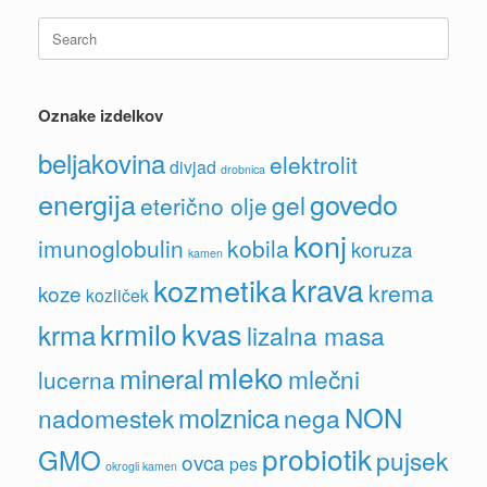
izberete
Search
na
for:
strani
izdelka
Oznake izdelkov
beljakovina
elektrolit
divjad
drobnica
energija
govedo
gel
eterično olje
konj
imunoglobulin
kobila
koruza
kamen
krava
kozmetika
krema
koze
kozliček
kvas
krmilo
krma
lizalna masa
mleko
mineral
mlečni
lucerna
molznica
NON
nadomestek
nega
probiotik
GMO
pujsek
ovca
pes
okrogli kamen