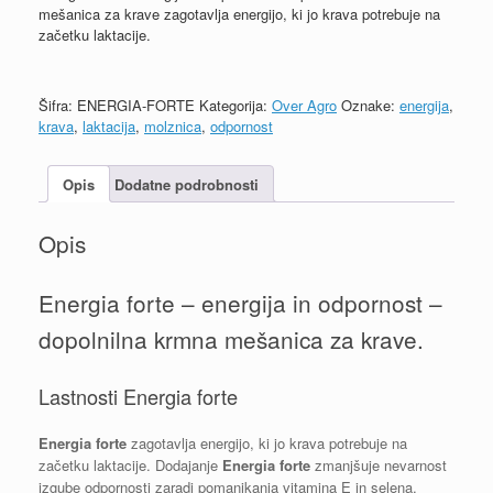
mešanica za krave zagotavlja energijo, ki jo krava potrebuje na
začetku laktacije.
Šifra:
ENERGIA-FORTE
Kategorija:
Over Agro
Oznake:
energija
,
krava
,
laktacija
,
molznica
,
odpornost
Opis
Dodatne podrobnosti
Opis
Energia forte – energija in odpornost –
dopolnilna krmna mešanica za krave.
Lastnosti Energia forte
Energia forte
zagotavlja energijo, ki jo krava potrebuje na
začetku laktacije. Dodajanje
Energia forte
zmanjšuje nevarnost
izgube odpornosti zaradi pomanjkanja vitamina E in selena.