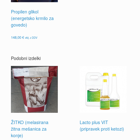
Propilen glikol
(energetsko krmilo za
govedo)
148,00
€
vklj. z DDV
Podobni izdelki
ŽITKO (melasirana
Lacto plus VIT
žitna mešanica za
(pripravek proti ketozi)
konje)