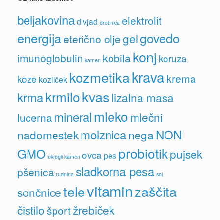
beljakovina
elektrolit
divjad
drobnica
energija
govedo
gel
eterično olje
konj
imunoglobulin
kobila
koruza
kamen
krava
kozmetika
krema
koze
kozliček
kvas
krmilo
krma
lizalna masa
mleko
mineral
mlečni
lucerna
molznica
NON
nadomestek
nega
probiotik
GMO
pujsek
ovca
pes
okrogli kamen
sladkorna pesa
pšenica
rudnina
sol
vitamin
tele
zaščita
sončnice
čistilo
žrebiček
šport