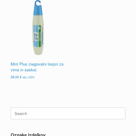
Mint Plus (negovalni losjon za
vime in seske)
28,00
€
vklj. z DDV
Search
for:
Oznake izdelkov