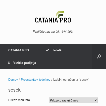
Skip
to
content
Pokličite nas na
051 644 999
!
CATANIA PRO
Izdelki
Vizitka podjetja
Domov
/
Predstavitev izdelkov
/ Izdelki označeni z “sesek”
sesek
Prikaz rezultata